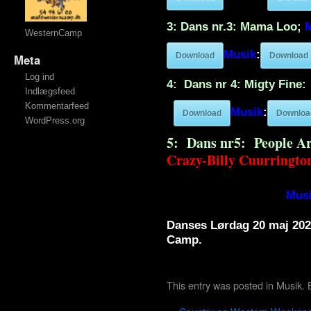
3: Dans nr.3: Mama Loo;
WesternCamp
Musik
:
Download
Download
Meta
Log ind
4: Dans nr 4: Migty Fine:
Indlægsfeed
Kommentarfeed
Musik
:​
Download
Downloa
WordPress.org
5: Dans nr5: People A
Crazy-Billy Cuurringto
Invalid download ID.
Mus
Danses Lørdag 20 maj 20
Camp.
This entry was posted in
Musik
.