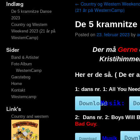
Indlæg
←
Country og Western Weeken
(21 år på WesternCamp)
De 5 kramnitze Danse
2023
De 5 kramnitze
Country og Western
Weekend 2023 (21 år på
Posted on
23. februar 2023
by
a
WesternCamp)
Der må
Gerne
Sider
Band & Artister
Kristihimme
Foto Album
WesternCamp
Her er de så. ( De er 
Gæstebog
Home
1: dans nr. 1: All You Nee
Kontakt
Westerncamp
Musik:
Download
Do
Link's
Country and western
2: Dans nr. 2: Boys Will 
Bad Guy.
Down
Musik
:
Download