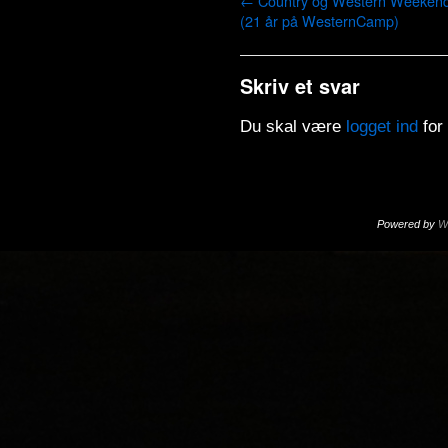
←
Country og Western Weeken
(21 år på WesternCamp)
Skriv et svar
Du skal være
logget ind
for
Powered by
W